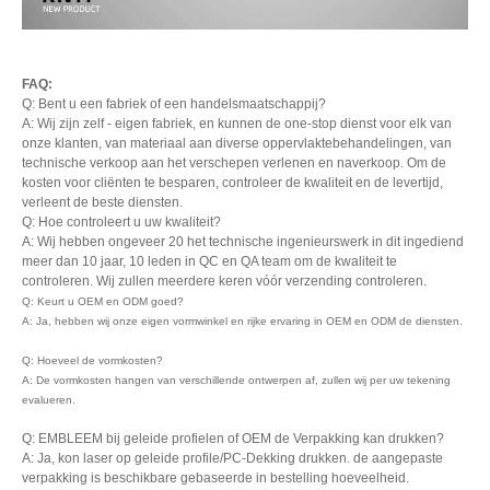
FAQ:
Q: Bent u een fabriek of een handelsmaatschappij?
A: Wij zijn zelf - eigen fabriek, en kunnen de one-stop dienst voor elk van
onze klanten, van materiaal aan diverse oppervlaktebehandelingen, van
technische verkoop aan het verschepen verlenen en naverkoop. Om de
kosten voor cliënten te besparen, controleer de kwaliteit en de levertijd,
verleent de beste diensten.
Q: Hoe controleert u uw kwaliteit?
A: Wij hebben ongeveer 20 het technische ingenieurswerk in dit ingediend
meer dan 10 jaar, 10 leden in QC en QA team om de kwaliteit te
controleren. Wij zullen meerdere keren vóór verzending controleren.
Q: Keurt u OEM en ODM goed?
A: Ja, hebben wij onze eigen vormwinkel en rijke ervaring in OEM en ODM de diensten.
Q: Hoeveel de vormkosten?
A: De vormkosten hangen van verschillende ontwerpen af, zullen wij per uw tekening
evalueren.
Q: EMBLEEM bij geleide profielen of OEM de Verpakking kan drukken?
A: Ja, kon laser op geleide profile/PC-Dekking drukken. de aangepaste
verpakking is beschikbare gebaseerde in bestelling hoeveelheid.