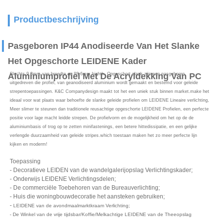
Productbeschrijving
Pasgeboren IP44 Anodiseerde Van Het Slanke
Het Opgeschorte LEIDENE Kader
Aluminiumprofiel Met De Acryldekking Van PC
Slechts 9.8mm van breedte en 88.6mm highth, Opgeschort slank zijn een pasgeboren
uitgedreven die profiel, van geanodiseerd aluminium wordt gemaakt en bestemd voor geleide
strepentoepassingen. K&C Companydesign maakt tot het een uniek stuk binnen market.make het
ideaal voor wat plaats waar behoefte de slanke geleide profielen om LEIDENE Lineaire verlichting,
Meer slimer te steunen dan traditionele reusachtige opgeschorte LEIDENE Profielen, een perfecte
positie voor lage macht leidde strepen. De profielvorm en de mogelijkheid om het op de de
aluminiumbasis of trog op te zetten minifastenings, een betere hittedissipatie, en een gelijke
verlengde duurzaamheid van geleide stripes.which toestaan maken het zo meer perfecte lijn
kijken en moderm!
Toepassing
- Decoratieve LEIDEN van de wandelgalerijopslag Verlichtingskader;
- Onderwijs LEIDENE Verlichtingsdelen;
- De commerciële Toebehoren van de Bureauverlichting;
- Huis die woningbouwdecoratie het aansteken gebruiken;
-
LEIDENE van de avondmaalmarktkraam Verlichting;
- De Winkel van de vrije tijdsbar/Koffie/Melkachtige LEIDENE van de Theeopslag