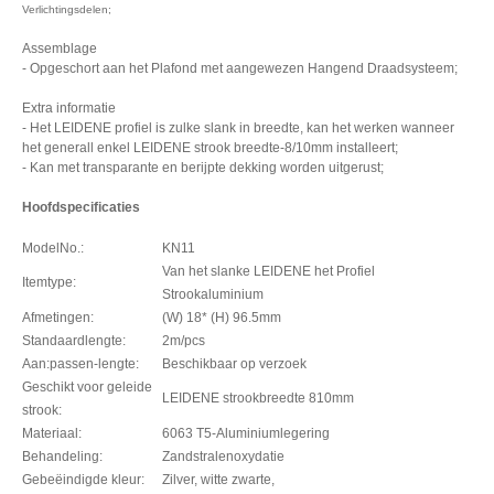
Verlichtingsdelen;
Assemblage
- Opgeschort aan het Plafond met aangewezen Hangend Draadsysteem;
Extra informatie
- Het LEIDENE profiel is zulke slank in breedte, kan het werken wanneer
het generall enkel LEIDENE strook breedte-8/10mm installeert;
- Kan met transparante en berijpte dekking worden uitgerust;
Hoofdspecificaties
ModelNo.:
KN11
Van het slanke LEIDENE het Profiel
Itemtype:
Strookaluminium
Afmetingen:
(W) 18* (H) 96.5mm
Standaardlengte:
2m/pcs
Aan:passen-lengte:
Beschikbaar op verzoek
Geschikt voor geleide
LEIDENE strookbreedte 810mm
strook:
Materiaal:
6063 T5-Aluminiumlegering
Behandeling:
Zandstralenoxydatie
Gebeëindigde kleur:
Zilver, witte zwarte,