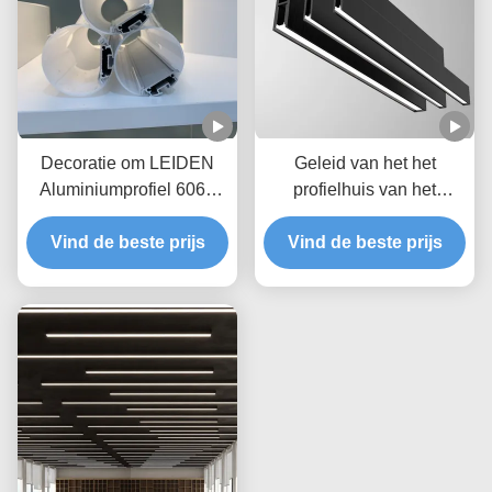
Decoratie om LEIDEN
Geleid van het het
Aluminiumprofiel 6063
profielhuis van het
T5-Diameter 60mm PC-
strookaluminium de
Vind de beste prijs
Dekking
Verlichtingswidth10mm
Vind de beste prijs
Opgeschort LEIDEN
Aluminiumprofiel