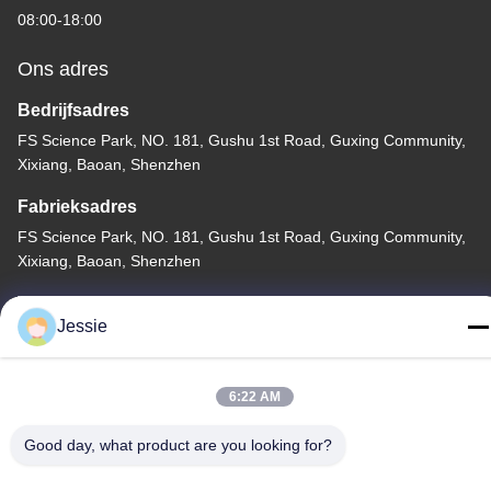
08:00-18:00
Ons adres
Bedrijfsadres
FS Science Park, NO. 181, Gushu 1st Road, Guxing Community,
Xixiang, Baoan, Shenzhen
Fabrieksadres
FS Science Park, NO. 181, Gushu 1st Road, Guxing Community,
Xixiang, Baoan, Shenzhen
Telefoon
Jessie
86-0755-22300563
6:22 AM
Good day, what product are you looking for?
China Goede Kwaliteit het geleide profiel van het strookaluminium
Auteursrecht © -2026 K&C LIGHTING TECHNOLOGY LTD. Alle