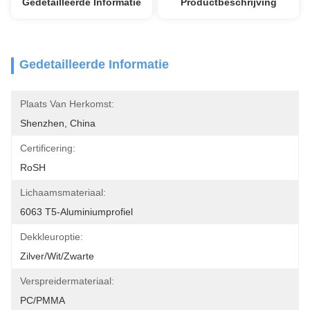
Gedetailleerde Informatie
Productbeschrijving
Gedetailleerde Informatie
Plaats Van Herkomst:
Shenzhen, China
Certificering:
RoSH
Lichaamsmateriaal:
6063 T5-Aluminiumprofiel
Dekkleuroptie:
Zilver/Wit/Zwarte
Verspreidermateriaal:
PC/PMMA