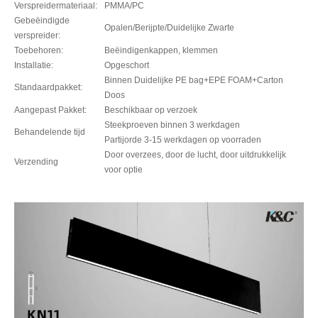
Verspreidermateriaal:
PMMA/PC
Gebeëindigde
Opalen/Berijpte/Duidelijke Zwarte
verspreider:
Toebehoren:
Beëindigenkappen, klemmen
Installatie:
Opgeschort
Binnen Duidelijke PE bag+EPE FOAM+Carton
Standaardpakket:
Doos
Aangepast Pakket:
Beschikbaar op verzoek
Steekproeven binnen 3 werkdagen
Behandelende tijd
Partijorde 3-15 werkdagen op voorraden
Door overzees, door de lucht, door uitdrukkelijk
Verzending
voor optie