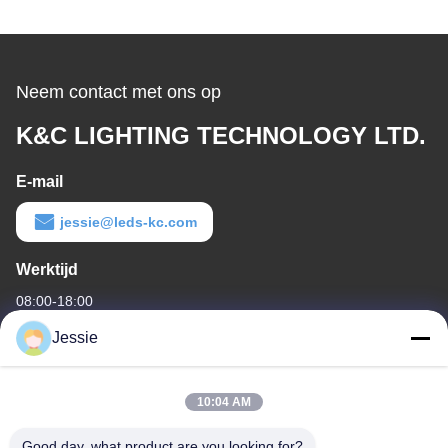
Neem contact met ons op
K&C LIGHTING TECHNOLOGY LTD.
E-mail
jessie@leds-kc.com
Werktijd
08:00-18:00
Jessie
Ons adres
Bedrijfsadres
10:04 AM
FS Science Park, NO. 181, Gushu 1st Road, Guxing Community,
Xixiang, Baoan, Shenzhen
Good day, what product are you looking for?