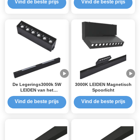
Spoorlicht
Vind de beste prijs
Vind de beste prijs
De Legerings3000k 5W
3000K LEIDEN Magnetisch
LEIDEN van het
Spoorlicht
plafondaluminium
Magnetisch Spoorlicht
Vind de beste prijs
Vind de beste prijs